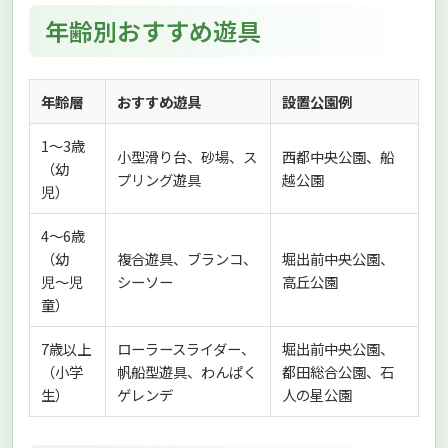
年齢別おすすめ遊具
年齢層
おすすめ遊具
設置公園例
1〜3歳
小型滑り台、砂場、ス
西都中央公園、船
（幼
プリング遊具
越公園
児）
4〜6歳
（幼
複合遊具、ブランコ、
堀出前中央公園、
児〜児
シーソー
高丘公園
童）
7歳以上
ローラースライダー、
堀出前中央公園、
（小学
帆船型遊具、わんぱく
都田総合公園、石
生）
ゲレンデ
人の星公園