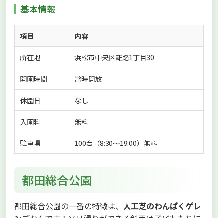
基本情報
項目
内容
所在地
浜松市中央区雄踏1丁目30
開園時間
常時開放
休園日
なし
入園料
無料
駐車場
100台（8:30〜19:00）無料
都田総合公園
都田総合公園の一番の特徴は、
人工芝のわんぱくゲレ
ンデ
なんです！ソリ滑りができる斜面は子どもたちに