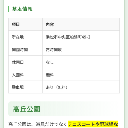
基本情報
項目
内容
所在地
浜松市中央区船越町49-3
開園時間
常時開放
休園日
なし
入園料
無料
駐車場
あり（無料）
高丘公園
高丘公園は、遊具だけでなく
テニスコートや野球場な