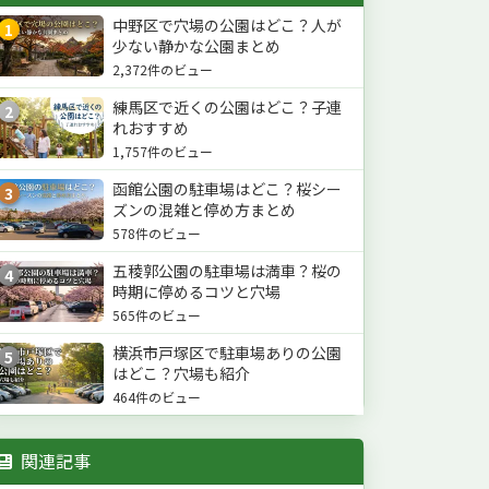
中野区で穴場の公園はどこ？人が
1
少ない静かな公園まとめ
2,372件のビュー
練馬区で近くの公園はどこ？子連
2
れおすすめ
1,757件のビュー
函館公園の駐車場はどこ？桜シー
3
ズンの混雑と停め方まとめ
578件のビュー
五稜郭公園の駐車場は満車？桜の
4
時期に停めるコツと穴場
565件のビュー
横浜市戸塚区で駐車場ありの公園
5
はどこ？穴場も紹介
464件のビュー
関連記事