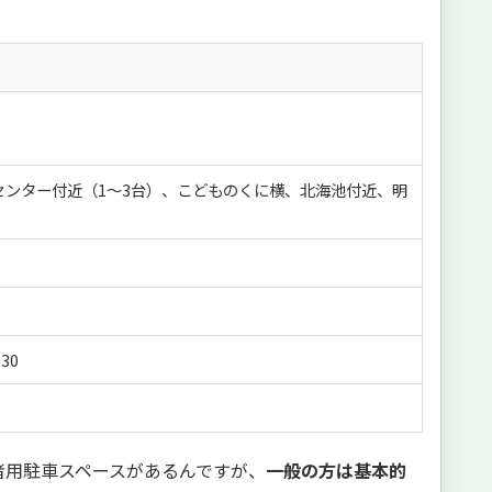
センター付近（1～3台）、こどものくに横、北海池付近、明
30
者用駐車スペースがあるんですが、
一般の方は基本的