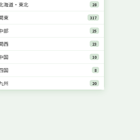
北海道・東北
28
関東
317
中部
25
関西
23
中国
10
四国
8
九州
20