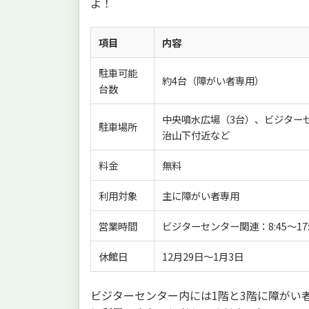
よ！
項目
内容
駐車可能
約4台（障がい者専用）
台数
中央噴水広場（3台）、ビジター
駐車場所
治山下付近など
料金
無料
利用対象
主に障がい者専用
営業時間
ビジターセンター関連：8:45～17:
休館日
12月29日～1月3日
ビジターセンター内には1階と3階に障がい