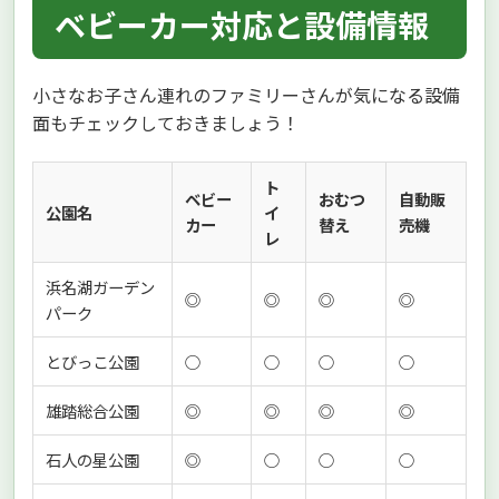
ベビーカー対応と設備情報
小さなお子さん連れのファミリーさんが気になる設備
面もチェックしておきましょう！
ト
ベビー
おむつ
自動販
公園名
イ
カー
替え
売機
レ
浜名湖ガーデン
◎
◎
◎
◎
パーク
とびっこ公園
○
○
○
○
雄踏総合公園
◎
◎
◎
◎
石人の星公園
◎
○
○
○