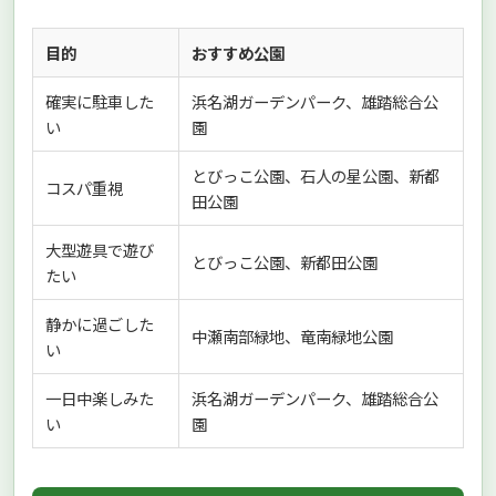
目的
おすすめ公園
確実に駐車した
浜名湖ガーデンパーク、雄踏総合公
い
園
とびっこ公園、石人の星公園、新都
コスパ重視
田公園
大型遊具で遊び
とびっこ公園、新都田公園
たい
静かに過ごした
中瀬南部緑地、竜南緑地公園
い
一日中楽しみた
浜名湖ガーデンパーク、雄踏総合公
い
園