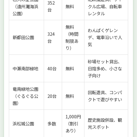
352
（遠州灘海浜
無料
クル広場、自転車
台
公園）
レンタル
無料
わんぱくゲレン
324
（時間
新都田公園
デ、電車沿いで人
台
制限あ
気
り）
砂場セット貸出、
中瀬南部緑地
40台
無料
日陰多め、小さな
子向け
竜南緑地公園
回転遊具、コンパ
（ぐるぐる公
20台
無料
クトで遊びやすい
園）
1,000円
歴史施設併設、観
浜松城公園
多数
（割引
光スポット
あり）