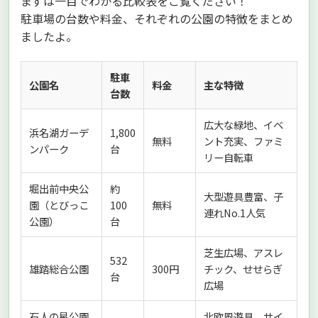
まずは一目でわかる比較表をご覧ください！
駐車場の台数や料金、それぞれの公園の特徴をまとめ
ましたよ。
駐車
公園名
料金
主な特徴
台数
広大な緑地、イベ
浜名湖ガーデ
1,800
無料
ント充実、ファミ
ンパーク
台
リー自転車
堀出前中央公
約
大型遊具豊富、子
園（とびっこ
100
無料
連れNo.1人気
公園）
台
芝生広場、アスレ
532
雄踏総合公園
300円
チック、せせらぎ
台
広場
石人の星公園
北欧風遊具、サイ