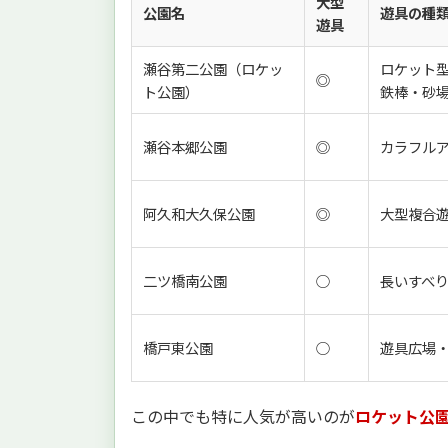
大型
公園名
遊具の種
遊具
瀬谷第二公園（ロケッ
ロケット
◎
ト公園）
鉄棒・砂
瀬谷本郷公園
◎
カラフル
阿久和大久保公園
◎
大型複合
二ツ橋南公園
○
長いすべ
橋戸東公園
○
遊具広場
この中でも特に人気が高いのが
ロケット公