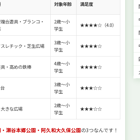
類
対象年齢
満足度
型複合遊具・ブランコ・
2歳〜小
★★★★☆（4.0）
場
学生
3歳〜小
アスレチック・芝生広場
★★★★☆
学生
4歳〜小
遊具・高めの鉄棒
★★★★☆
学生
3歳〜小
り台
★★★☆☆
学生
2歳〜小
・大きな広場
★★★☆☆
学生
園・瀬谷本郷公園・阿久和大久保公園
の3つなんです！