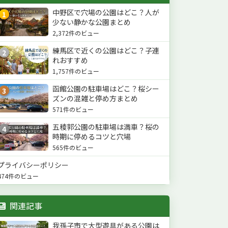
中野区で穴場の公園はどこ？人が
1
少ない静かな公園まとめ
2,372件のビュー
練馬区で近くの公園はどこ？子連
2
れおすすめ
1,757件のビュー
函館公園の駐車場はどこ？桜シー
3
ズンの混雑と停め方まとめ
571件のビュー
五稜郭公園の駐車場は満車？桜の
4
時期に停めるコツと穴場
565件のビュー
プライバシーポリシー
474件のビュー
関連記事
我孫子市で大型遊具がある公園は