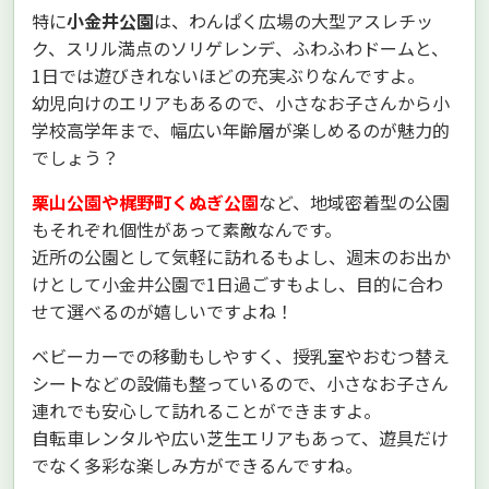
特に
小金井公園
は、わんぱく広場の大型アスレチッ
ク、スリル満点のソリゲレンデ、ふわふわドームと、
1日では遊びきれないほどの充実ぶりなんですよ。
幼児向けのエリアもあるので、小さなお子さんから小
学校高学年まで、幅広い年齢層が楽しめるのが魅力的
でしょう？
栗山公園や梶野町くぬぎ公園
など、地域密着型の公園
もそれぞれ個性があって素敵なんです。
近所の公園として気軽に訪れるもよし、週末のお出か
けとして小金井公園で1日過ごすもよし、目的に合わ
せて選べるのが嬉しいですよね！
ベビーカーでの移動もしやすく、授乳室やおむつ替え
シートなどの設備も整っているので、小さなお子さん
連れでも安心して訪れることができますよ。
自転車レンタルや広い芝生エリアもあって、遊具だけ
でなく多彩な楽しみ方ができるんですね。