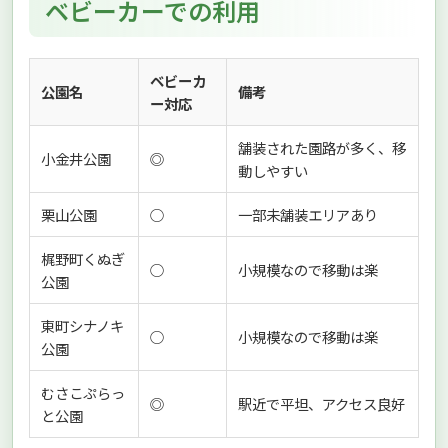
ベビーカーでの利用
ベビーカ
公園名
備考
ー対応
舗装された園路が多く、移
小金井公園
◎
動しやすい
栗山公園
○
一部未舗装エリアあり
梶野町くぬぎ
○
小規模なので移動は楽
公園
東町シナノキ
○
小規模なので移動は楽
公園
むさこぷらっ
◎
駅近で平坦、アクセス良好
と公園