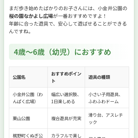
まだ歩き始めたばかりのお子さんには、小金井公園の
桜の園なかよし広場
が一番おすすめですよ！
年齢に合った遊具で、安心して遊ばせることができる
んですね。
4歳〜6歳（幼児）におすすめ
おすすめポイン
公園名
遊具の種類
ト
小金井公園（わ
幅広い選択肢、
小さい子用遊具、
んぱく広場）
1日楽しめる
ふわふわドーム
滑り台、アスレチ
栗山公園
複合遊具が充実
ック
梶野町くぬぎ公
カラフルで楽し