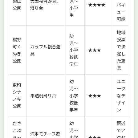
栗山
大型複合遊具、
児〜
★★★★
ベキ
公園
滑り台
小学
ュー
生
可能
地域
幼
梶野
投票
児〜
町く
カラフル複合遊
で決
小学
★★★
ぬぎ
具
定し
校低
公園
た遊
学年
具
幼
ユニ
東町
児〜
ーク
シナ
半透明滑り台
小学
★★★
なデ
ノキ
校低
ザイ
公園
学年
ン
むさ
幼
駅近
こぷ
児〜
でア
汽車モチーフ遊
らっ
小学
★★★
クセ