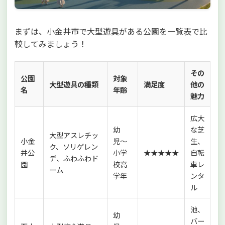
まずは、小金井市で大型遊具がある公園を一覧表で比
較してみましょう！
その
公園
対象
大型遊具の種類
満足度
他の
名
年齢
魅力
広大
幼
な芝
大型アスレチッ
小金
児〜
生、
ク、ソリゲレン
井公
小学
★★★★★
自転
デ、ふわふわド
園
校高
車レ
ーム
学年
ンタ
ル
池、
幼
バー