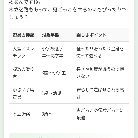
めるんですね。
木立迷路もあって、鬼ごっこをするのにもぴったりで
しょう？
遊具の種類
対象年齢
楽しさポイント
大型アスレ
小学校低学
登ったり滑ったり全身を
チック
年〜高学年
使って遊べる
複数の滑り
長さや角度が違うので飽
3歳〜小学生
台
きない
小さい子用
安心して遊ばせられる高
1歳〜幼児
遊具
さ
鬼ごっこや探検ごっこに
木立迷路
3歳〜
最適