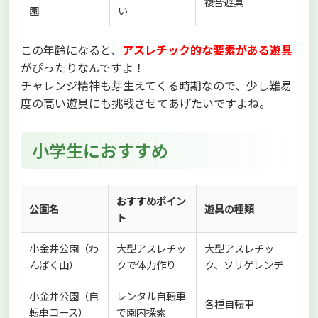
複合遊具
園
い
この年齢になると、
アスレチック的な要素がある遊具
がぴったりなんですよ！
チャレンジ精神も芽生えてくる時期なので、少し難易
度の高い遊具にも挑戦させてあげたいですよね。
小学生におすすめ
おすすめポイン
公園名
遊具の種類
ト
小金井公園（わ
大型アスレチッ
大型アスレチッ
んぱく山）
クで体力作り
ク、ソリゲレンデ
小金井公園（自
レンタル自転車
各種自転車
転車コース）
で園内探索