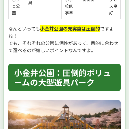
具
と公
校低
ス良
園
学年
好
なんといっても
小金井公園の充実度は圧倒的
ですよ
ね！
でも、それぞれの公園に個性があって、目的に合わせ
て選べるのが嬉しいポイントなんですよ。
小金井公園：圧倒的ボリュ
ームの大型遊具パーク