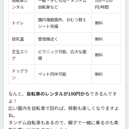
自転車レ
一般・子ども用・タンデム
100〜210
ンタル
自転車など
円/時間
園内複数箇所、おむつ替え
トイレ
無料
シート完備
授乳室
管理棟近く
無料
芝生エリ
ピクニック可能、広大な面
無料
ア
積
ドッグラ
ペット同伴可能
無料
ン
なんと、
自転車のレンタルが100円から
できるんです
よ！
広い園内を自転車で回れば、移動も楽しくなりますよ
ね。
タンデム自転車もあるので、親子で一緒に乗るのも素