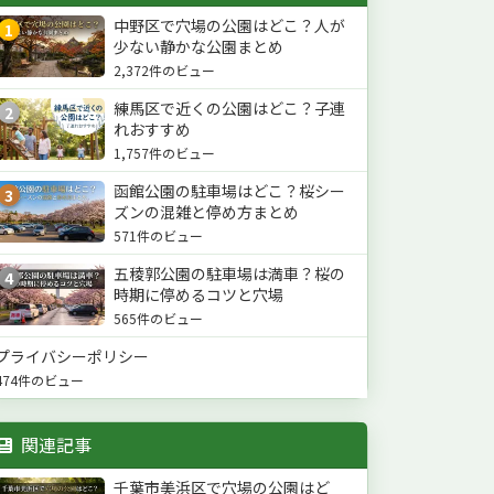
中野区で穴場の公園はどこ？人が
1
少ない静かな公園まとめ
2,372件のビュー
練馬区で近くの公園はどこ？子連
2
れおすすめ
1,757件のビュー
函館公園の駐車場はどこ？桜シー
3
ズンの混雑と停め方まとめ
571件のビュー
五稜郭公園の駐車場は満車？桜の
4
時期に停めるコツと穴場
565件のビュー
プライバシーポリシー
474件のビュー
関連記事
千葉市美浜区で穴場の公園はど