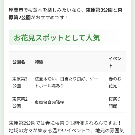
座間市で桜並木を楽しみたいなら、
東原第3公園
と
東
原第2公園
がおすすめです！
お花見スポットとして人気
イベン
公園名
特徴
ト
東原第3
桜並木沿い、日当たり良好、ゲー
春のお
公園
トボール場あり
花見
東原第2
桜祭り
東原保育園隣接
公園
開催
東原第2公園では春に桜祭りも開催されるんですよ！
地域の方々が集まる温かいイベントで、地元の雰囲気