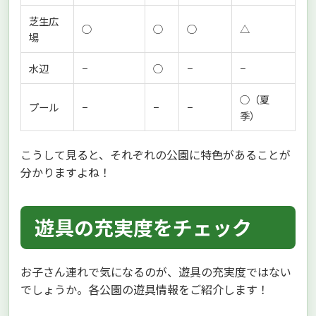
芝生広
○
○
○
△
場
水辺
−
○
−
−
○（夏
プール
−
−
−
季）
こうして見ると、それぞれの公園に特色があることが
分かりますよね！
遊具の充実度をチェック
お子さん連れで気になるのが、遊具の充実度ではない
でしょうか。各公園の遊具情報をご紹介します！