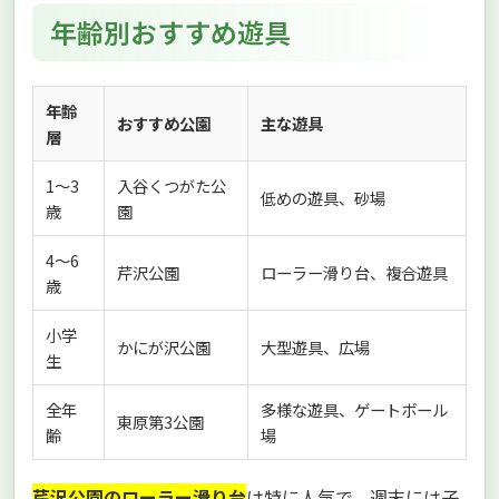
年齢別おすすめ遊具
年齢
おすすめ公園
主な遊具
層
1〜3
入谷くつがた公
低めの遊具、砂場
歳
園
4〜6
芹沢公園
ローラー滑り台、複合遊具
歳
小学
かにが沢公園
大型遊具、広場
生
全年
多様な遊具、ゲートボール
東原第3公園
齢
場
芹沢公園のローラー滑り台
は特に人気で、週末には子