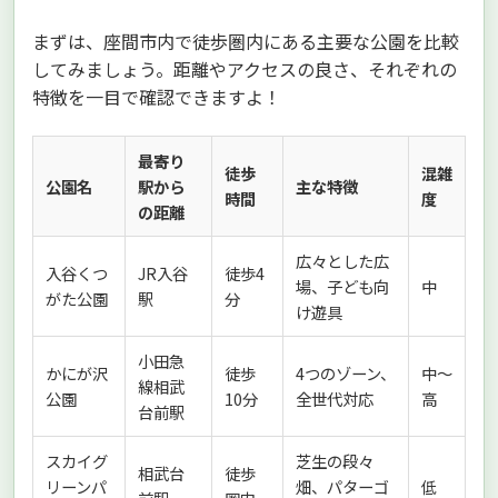
まずは、座間市内で徒歩圏内にある主要な公園を比較
してみましょう。距離やアクセスの良さ、それぞれの
特徴を一目で確認できますよ！
最寄り
徒歩
混雑
公園名
駅から
主な特徴
時間
度
の距離
広々とした広
入谷くつ
JR入谷
徒歩4
場、子ども向
中
がた公園
駅
分
け遊具
小田急
かにが沢
徒歩
4つのゾーン、
中〜
線相武
公園
10分
全世代対応
高
台前駅
スカイグ
芝生の段々
相武台
徒歩
リーンパ
畑、パターゴ
低