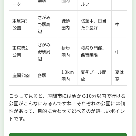
前駅
圏内
ーク
ルフ
さがみ
東原第3
徒歩
桜並木、日当
野駅周
中
公園
圏内
たり良好
辺
さがみ
東原第2
徒歩
桜祭り開催、
野駅周
中
公園
圏内
保育園隣
辺
1.3km
夏季プール開
夏は
座間公園
各駅
圏内
放
高
こうして見ると、座間市には駅から10分以内で行ける
公園がこんなにあるんですね！それぞれの公園には個
性があって、目的に合わせて選べるのが嬉しいポイン
トです。