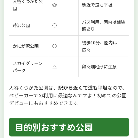
入谷くつがた公
◎
駅近で道も平坦
園
バス利用、園内は舗装
芹沢公園
○
路あり
徒歩10分、園内は
かにが沢公園
○
広々
スカイグリーン
△
段々畑地形に注意
パーク
入谷くつがた公園は、
駅から近くて道も平坦
なので、
ベビーカーでの利用に最適なんですよ！初めての公園
デビューにもおすすめできます。
目的別おすすめ公園