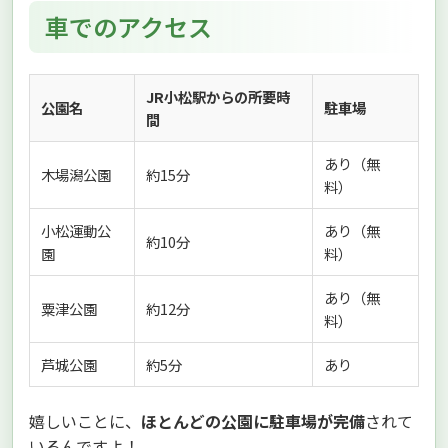
車でのアクセス
JR小松駅からの所要時
公園名
駐車場
間
あり（無
木場潟公園
約15分
料）
小松運動公
あり（無
約10分
園
料）
あり（無
粟津公園
約12分
料）
芦城公園
約5分
あり
嬉しいことに、
ほとんどの公園に駐車場が完備
されて
いるんですよ！