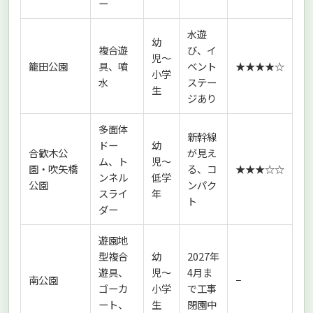
ー
水遊
幼
複合遊
び、イ
児〜
籠田公園
具、噴
ベント
★★★★☆
小学
水
ステー
生
ジあり
多面体
新幹線
ドー
幼
合歓木公
が見え
ム、ト
児〜
園・吹矢橋
る、コ
★★★☆☆
ンネル
低学
公園
ンパク
スライ
年
ト
ダー
遊園地
型複合
幼
2027年
遊具、
児〜
4月ま
南公園
−
ゴーカ
小学
で工事
ート、
生
閉園中