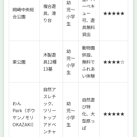
幼
複合遊
ーベキ
岡崎中央総
児〜
具、滑
ュー
★★★★★
合公園
小学
り台
可、遊
生
具無料
貸出
動物園
幼
木製遊
併設、
児〜
東公園
具12種
無料で
★★★★☆
小学
13基
ふれあ
生
い体験
自然ア
スレチ
自然遊
わん
ック、
幼
び特
Park（ボウ
ツリー
児〜
化、大
★★★★★
ケンノモリ
トップ
小学
型原っ
OKAZAKI）
アドベ
生
ぱ
ンチャ