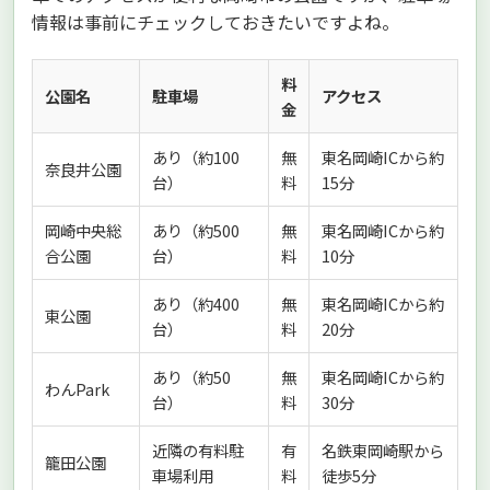
情報は事前にチェックしておきたいですよね。
料
公園名
駐車場
アクセス
金
あり（約100
無
東名岡崎ICから約
奈良井公園
台）
料
15分
岡崎中央総
あり（約500
無
東名岡崎ICから約
合公園
台）
料
10分
あり（約400
無
東名岡崎ICから約
東公園
台）
料
20分
あり（約50
無
東名岡崎ICから約
わんPark
台）
料
30分
近隣の有料駐
有
名鉄東岡崎駅から
籠田公園
車場利用
料
徒歩5分