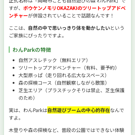
正式名称は「岡崎市こども自然遊びの森 わんPark」で
すが、
ボウケンノモリOKAZAKIのツリートップアドベ
ンチャー
が併設されていることで話題なんです！
ここは、
自然の中で思いっきり体を動かしたい
という
ご家族にぴったりですよ。
わんParkの特徴
自然アスレチック（無料エリア）
ツリートップアドベンチャー（有料、要予約）
大型原っぱ（走り回れる広大なスペース）
森の探検コース（自然観察しながら散策）
芝生エリア（プラスチックそりは禁止、芝生保護
のため）
実は、わんParkは
自然遊びブームの中心的存在
なんで
すよ。
木登りや森の探検など、普段の公園ではできない体験