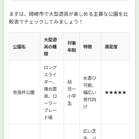
まずは、岡崎市で大型遊具が楽しめる主要な公園を比
較表でチェックしてみましょう！
大型遊
対象
公園名
具の種
特徴
満足度
年齢
類
ロング
スライ
水遊び
ダー、
幼
可能、
複合遊
児〜
奈良井公園
幅広い
★★★★★
具、ロ
小学
世代向
ーラー
生
け
ブレー
ド場
広い芝
生、バ