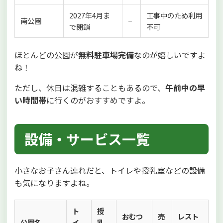
2027年4月ま
工事中のため利用
南公園
−
で閉鎖
不可
ほとんどの公園が
無料駐車場完備
なのが嬉しいですよ
ね！
ただし、休日は混雑することもあるので、
午前中の早
い時間帯
に行くのがおすすめですよ。
設備・サービス一覧
小さなお子さん連れだと、トイレや授乳室などの設備
も気になりますよね。
ト
授
おむつ
売
レスト
公園名
イ
乳