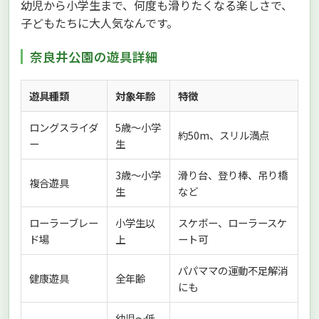
幼児から小学生まで、何度も滑りたくなる楽しさで、
子どもたちに大人気なんです。
奈良井公園の遊具詳細
遊具種類
対象年齢
特徴
ロングスライダ
5歳〜小学
約50m、スリル満点
ー
生
3歳〜小学
滑り台、登り棒、吊り橋
複合遊具
生
など
ローラーブレー
小学生以
スケボー、ローラースケ
ド場
上
ート可
パパママの運動不足解消
健康遊具
全年齢
にも
幼児〜低