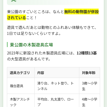
東公園のすごいところは、なんと
無料の動物園が併設
されている
こと！
遊具で遊んだあとは動物とのふれあい体験もできて、
1日では足りないくらいですよ。
東公園の木製遊具広場
2023年に新設された木製遊具広場には、
12種類13基
の大型遊具があるんです。
遊具カテゴリ
内容
対象年齢
滑り台、ネット登り、ト
3歳〜小学
複合遊具
ンネル
生
木製アスレチ
平均台、丸太渡り、ロー
4歳〜小学
ック
プ
生