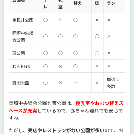
替え
店
ラン
レ
室
奈良井公園
◯
×
◯
×
×
岡崎中央総
◯
◯
◯
◯
×
合公園
東公園
◯
◯
◯
◯
×
わんPark
◯
×
◯
×
×
周辺に
籠田公園
◯
×
△
×
多数
岡崎中央総合公園と東公園は、
授乳室やおむつ替えス
ペースが充実
しているので、赤ちゃん連れでも安心で
すね。
ただし、
売店やレストランがない公園が多い
ので、お